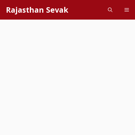
Skip
Rajasthan Sevak
Me
to
content