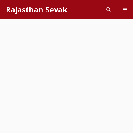
Skip
Rajasthan Sevak
Me
to
content