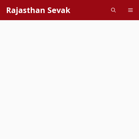
Skip
Rajasthan Sevak
Me
to
content