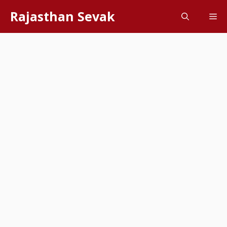
Skip
Rajasthan Sevak
Me
to
content