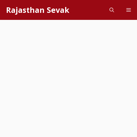
Skip
Rajasthan Sevak
Me
to
content